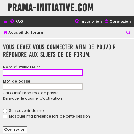
Prama-initiative.com
FAQ
Inscription
Connexion
R
Accueil du forum
e
Vous devez vous connecter afin de pouvoir
c
répondre aux sujets de ce forum.
h
e
Nom d’utilisateur :
r
c
Mot de passe :
h
J’ai oublié mon mot de passe
e
Renvoyer le courriel d’activation
r
Se souvenir de moi
Masquer ma présence lors de cette session