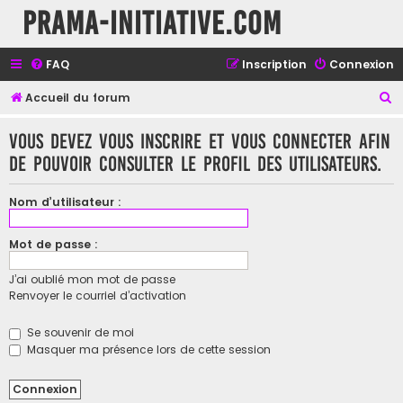
Prama-initiative.com
FAQ
Inscription
Connexion
R
Accueil du forum
e
Vous devez vous inscrire et vous connecter afin
c
de pouvoir consulter le profil des utilisateurs.
h
e
Nom d’utilisateur :
r
c
Mot de passe :
h
J’ai oublié mon mot de passe
e
Renvoyer le courriel d’activation
r
Se souvenir de moi
Masquer ma présence lors de cette session