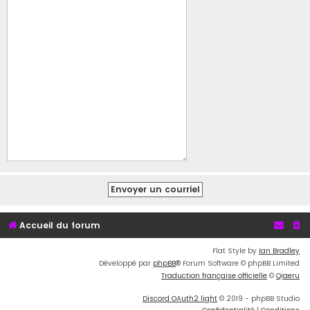
Accueil du forum
Flat Style by
Ian Bradley
Développé par
phpBB
® Forum Software © phpBB Limited
Traduction française officielle
©
Qiaeru
Discord OAuth2 light
© 2019 - phpBB Studio