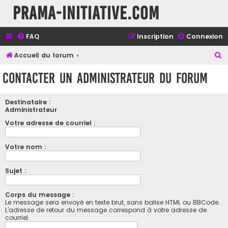
Prama-initiative.com
FAQ
Inscription
Connexion
R
Accueil du forum
e
Contacter un administrateur du forum
c
h
Destinataire :
e
Administrateur
r
Votre adresse de courriel :
c
Votre nom :
h
e
Sujet :
r
Corps du message :
Le message sera envoyé en texte brut, sans balise HTML ou BBCode.
L’adresse de retour du message correspond à votre adresse de
courriel.