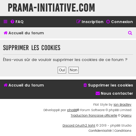
Prama-initiative.com
FAQ
Inscription
Connexion
R
Accueil du forum
e
Supprimer les cookies
c
h
Êtes-vous sûr de vouloir supprimer les cookies de ce forum ?
e
r
c
Accueil du forum
Supprimer les cookies
h
Nous contacter
e
r
Flat Style by
Ian Bradley
Développé par
phpBB
® Forum Software © phpBB Limited
Traduction française officielle
©
Qiaeru
Discord OAuth2 light
© 2019 - phpBB Studio
Confidentialité
|
Conditions